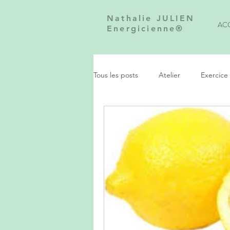
Nathalie JULIEN
AC
Energicienne®
Tous les posts
Atelier
Exercice