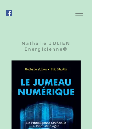
Nathalie JULIEN
Energicienne®