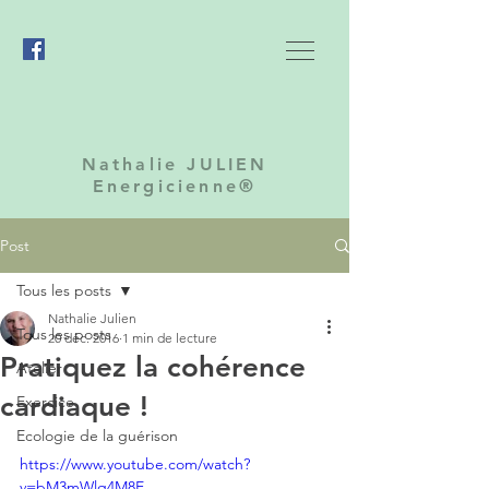
Nathalie JULIEN
Energicienne®
Post
Tous les posts
Nathalie Julien
Tous les posts
20 déc. 2016
1 min de lecture
Pratiquez la cohérence
Atelier
cardiaque !
Exercice
Ecologie de la guérison
https://www.youtube.com/watch?
v=bM3mWlq4M8E